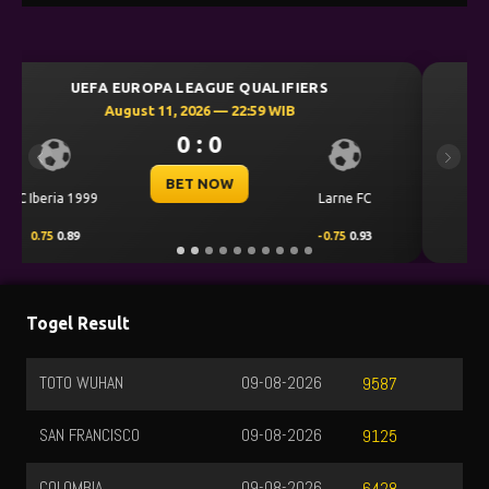
SPAIN LA LIGA
August 16, 2026 — 02:30 WIB
0 : 0
Previous
Next
BET NOW
Sevilla
Rayo Vallecano
0.25
0.95
-0.25
0.95
Togel Result
HONGKONG
08-08-2026
5917