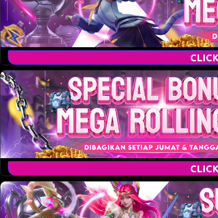
Minimal Odds Yang Berlaku Untuk Mengikuti Event Adalah 1.80
Pertandingan Wajib Win Semua tidak boleh WH/LH/DRAW & Bila Pertanding
Tidak Berlaku Bettingan 1 x 2.
Wajib Di Claim Ke Livechat / WhatsApp Official.
LIST HADIAH
Tembus 5 Tim Hadiah Rp 100.000
CLIC
Tembus 6 Tim Hadiah Rp 200.000
Tembus 7 Tim Hadiah Rp 400.000
MEGA CASHBACK ALL GAME
Tembus 8 Tim Hadiah Rp 800.000
Tembus 9 Tim Hadiah Rp 1.500.000
Syarat Dan Ketentuan
Bonus dihitung dari TOTAL BET KEKALAHAN di semua permainan [SLOT, CASINO, SPORT, ARCADE, SABUNG, 
Tembus 10 Tim Hadiah Rp 2.000.000
Bonus dibagikan setiap hari SELASA paling lambat pukul 17:00 WIB.
Tidak ada batasan maksimal bonus dan langsung masuk ke Kredit akun dan dapat dimainkan di semua permainan
Bonus Diberikan Dengan Minimal Kekalahan Rp 20.000 dan minimal dibagikan adalah Rp 1.000,-
Dilarang Bermain Safety Bet Jika Ketahuan Dianggap Gugur dan Bonus akan di Tarik kembali.
Semua keputusan dari pihak SE7WIN mutlak dan tidak bisa di ganggu gugat.
CONTOH :
BONUS DI BERIKAN
Cashback 5%
Cashback 7.5%
Cashback 10%
CLIC
SE7WIN berhak mengubah promo, syarat dan peraturan sewaktu-waktu secara sepihak tanpa ada pemberitahuan ter
MEGA ROLINGAN MINGGUAN & BULANAN
Syarat Dan Ketentuan
Promo Bonus Berlaku Untuk Semua Member SE7WIN Event ini berlaku untuk semua permainan [SLOT, CASINO
Bonus diberikan 0.1% Dari Jumlah Turnover Yang Dihasilkan Selama Satu Pekan.
Minimal Bonus Yang Diberikan Adalah Rp 1.000,- Dan Bonus Dibagikan Kepada Seluruh Member Terkasih SE7WI
Tidak ada batasan maksimal bonus dan langsung masuk ke Kredit akun dan dapat dimainkan di semua permainan