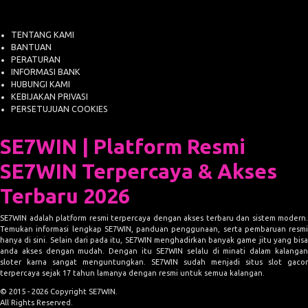
TENTANG KAMI
BANTUAN
PERATURAN
INFORMASI BANK
HUBUNGI KAMI
KEBIJAKAN PRIVASI
PERSETUJUAN COOKIES
SE7WIN | Platform Resmi
SE7WIN Terpercaya & Akses
Terbaru 2026
SE7WIN adalah platform resmi terpercaya dengan akses terbaru dan sistem modern.
Temukan informasi lengkap SE7WIN, panduan penggunaan, serta pembaruan resmi
hanya di sini. Selain dari pada itu, SE7WIN menghadirkan banyak game jitu yang bisa
anda akses dengan mudah. Dengan itu SE7WIN selalu di minati dalam kalangan
sloter karna sangat menguntungkan. SE7WIN sudah menjadi situs slot gacor
terpercaya sejak 17 tahun lamanya dengan resmi untuk semua kalangan.
© 2015 - 2026 Copyright SE7WIN.
All Rights Reserved.